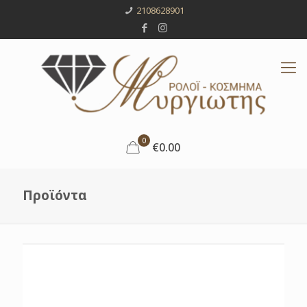
2108628901
0
€0.00
Προϊόντα