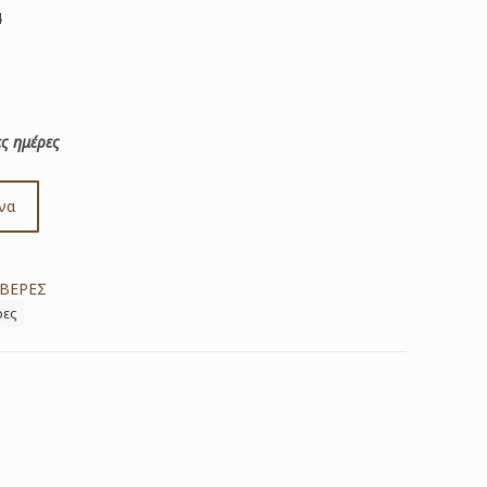
4
ς ημέρες
να
ΒΕΡΕΣ
ρες