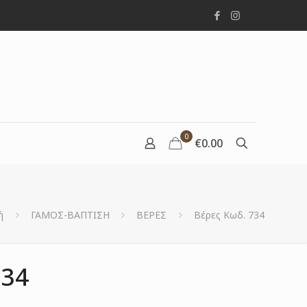
0
€0.00
ή
ΓΑΜΟΣ-ΒΑΠΤΙΣΗ
ΒΕΡΕΣ
Βέρες Κωδ. 734
734