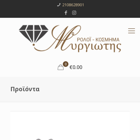
2108628901
0
€0.00
Προϊόντα