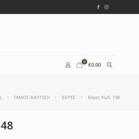
0
€0.00
ή
ΓΑΜΟΣ-ΒΑΠΤΙΣΗ
ΒΕΡΕΣ
Βέρες Κωδ. 748
748