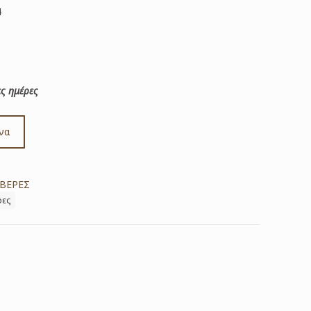
4
ς ημέρες
να
ΒΕΡΕΣ
ρες