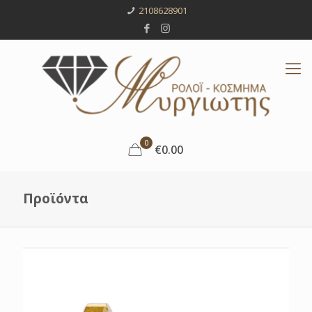
2108628901
0
€0.00
Προϊόντα