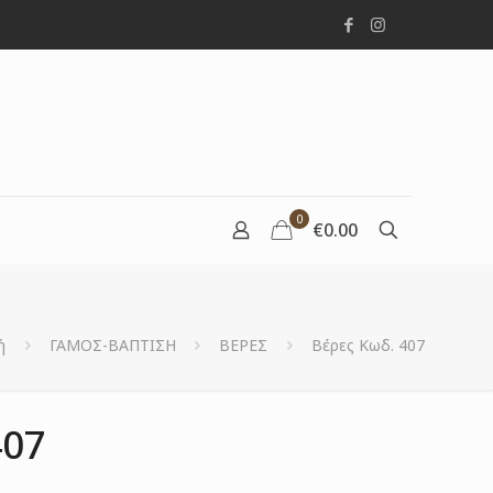
0
€0.00
ή
ΓΑΜΟΣ-ΒΑΠΤΙΣΗ
ΒΕΡΕΣ
Βέρες Κωδ. 407
407