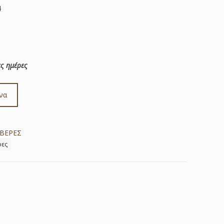
4
ς ημέρες
να
ΒΕΡΕΣ
ρες