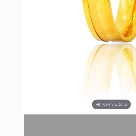
Κλικ για ζουμ