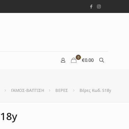
0
€0.00
ΓΑΜΟΣ-ΒΑΠΤΙΣΗ
ΒΕΡΕΣ
Βέρες Κωδ. S18y
S18y