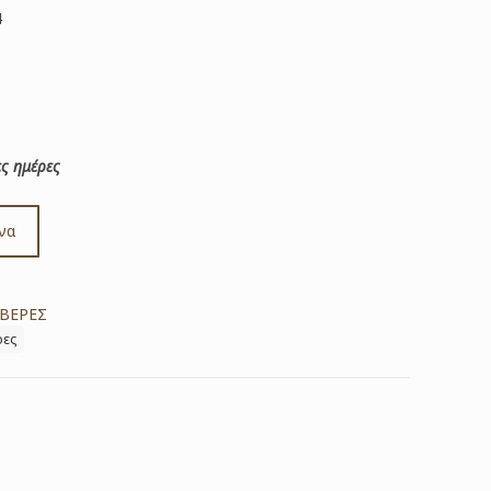
4
ς ημέρες
να
ΒΕΡΕΣ
ρες