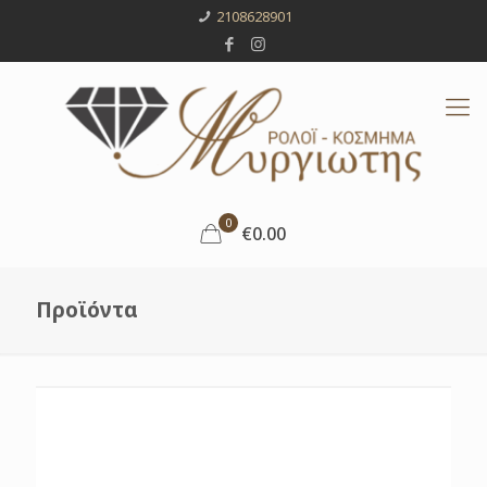
2108628901
0
€0.00
Προϊόντα