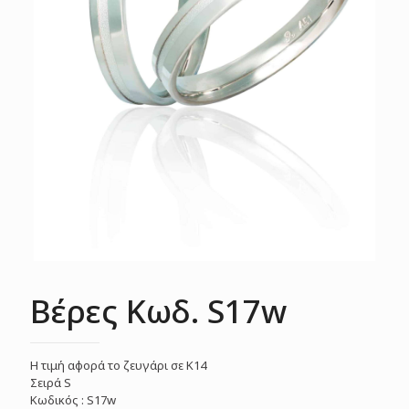
Βέρες Κωδ. S17w
Η τιμή αφορά το ζευγάρι σε Κ14
Σειρά S
Κωδικός : S17w