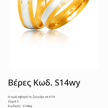
Βέρες Κωδ. S14wy
Η τιμή αφορά το ζευγάρι σε Κ14
Σειρά S
Κωδικός : S14wy