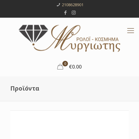
2108628901
0
€0.00
Προϊόντα