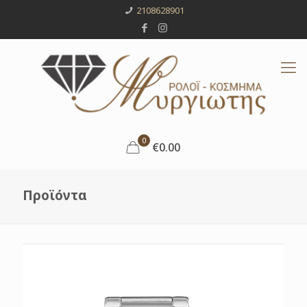
2108628901
0
€0.00
Προϊόντα