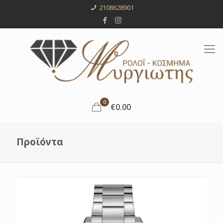
2108628901
0
€0.00
Προϊόντα