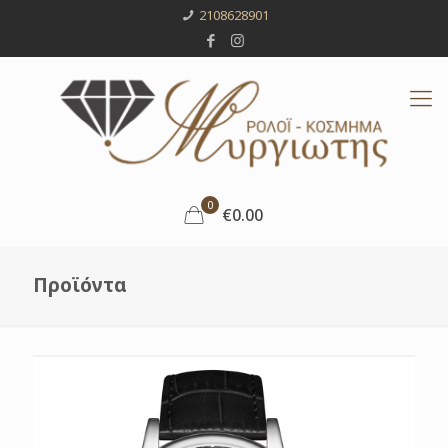
2108628901
0
€0.00
Προϊόντα