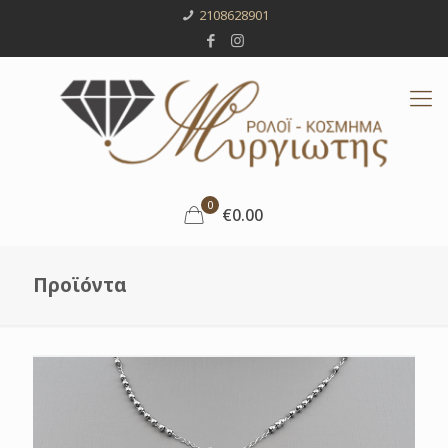
2108628901
0
€0.00
Προϊόντα