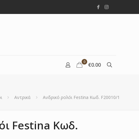
0
€0.00
ι
Αντρικά
Ανδρικό ρολόι Festina Κωδ. F20010/1
όι Festina Κωδ.