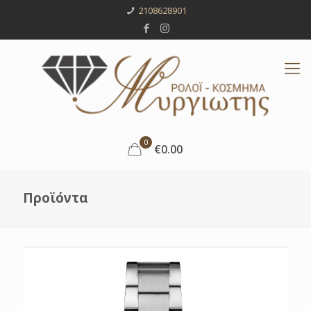
2108628901
0
€0.00
Προϊόντα