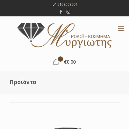
2108628901
0
€0.00
Προϊόντα