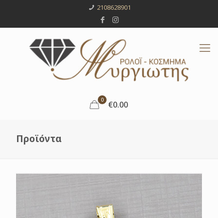
2108628901
0
€0.00
Προϊόντα