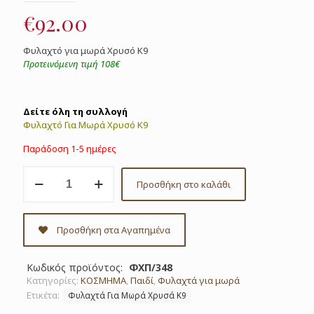
€
92.00
Φυλαχτό για μωρά Χρυσό Κ9
Προτεινόμενη τιμή 108€
Δείτε όλη τη συλλογή
Φυλαχτό Για Μωρά Χρυσό Κ9
Παράδοση 1-5 ημέρες
Φυλαχτό
Προσθήκη στο καλάθι
για
μωρά
χρυσό
Κ9
Προσθήκη στα Αγαπημένα
κωδ.
ΦΧΠ/348
ποσότητα
Κωδικός προϊόντος:
ΦΧΠ/348
Κατηγορίες:
ΚΟΣΜΗΜΑ
,
Παιδί
,
Φυλαχτά για μωρά
Ετικέτα:
Φυλαχτά Για Μωρά Χρυσά Κ9