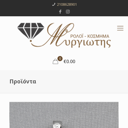
2108628901
0
€0.00
Προϊόντα