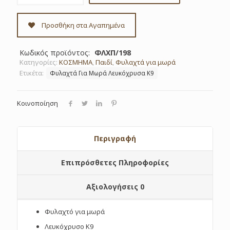
μωρά
λευκόχρυσο
Κ9
Προσθήκη στα Αγαπημένα
κωδ.
ΦΛΧΠ/198
ποσότητα
Κωδικός προϊόντος:
ΦΛΧΠ/198
Κατηγορίες:
ΚΟΣΜΗΜΑ
,
Παιδί
,
Φυλαχτά για μωρά
Ετικέτα:
Φυλαχτά Για Μωρά Λευκόχρυσα Κ9
Κοινοποίηση
Περιγραφή
Επιπρόσθετες Πληροφορίες
Αξιολογήσεις
0
Φυλαχτό για μωρά
Λευκόχρυσο Κ9