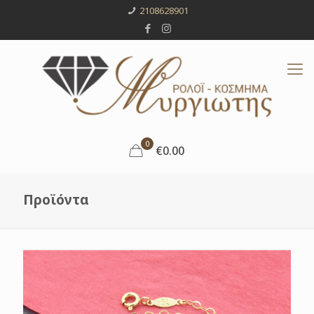
2108628901
0
€0.00
Προϊόντα