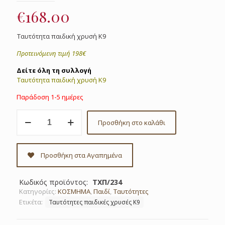
€
168.00
Ταυτότητα παιδική χρυσή Κ9
Προτεινόμενη τιμή 198€
Δείτε όλη τη συλλογή
Ταυτότητα παιδική χρυσή Κ9
Παράδοση 1-5 ημέρες
Ταυτότητα
Προσθήκη στο καλάθι
παιδική
χρυσή
Κ9
κωδ.ΤΧΠ/234
Προσθήκη στα Αγαπημένα
ποσότητα
Κωδικός προϊόντος:
ΤΧΠ/234
Κατηγορίες:
ΚΟΣΜΗΜΑ
,
Παιδί
,
Ταυτότητες
Ετικέτα:
Ταυτότητες παιδικές χρυσές Κ9