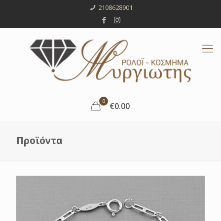
2108628901
0
€0.00
Προϊόντα