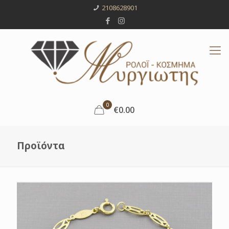
2108628901
0
€0.00
Προϊόντα