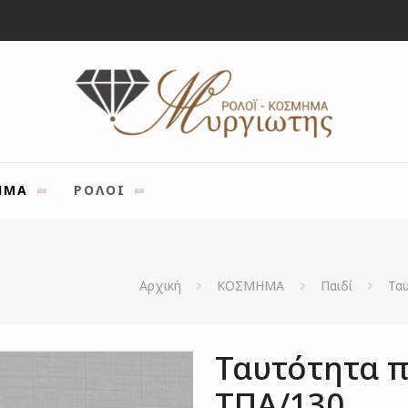
ΗΜΑ
ΡΟΛΟΙ
Αρχική
ΚΟΣΜΗΜΑ
Παιδί
Τα
Ταυτότητα π
ΤΠΑ/130