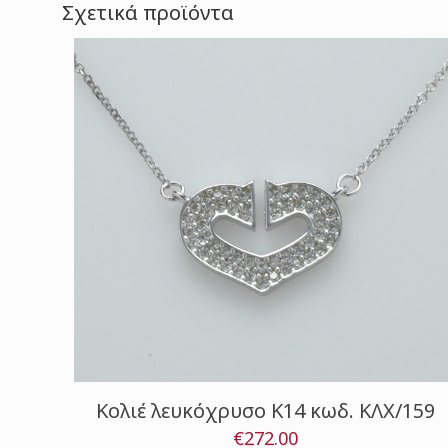
Σχετικά προϊόντα
Κολιέ λευκόχρυσο Κ14 κωδ. ΚΛΧ/159
€
272.00