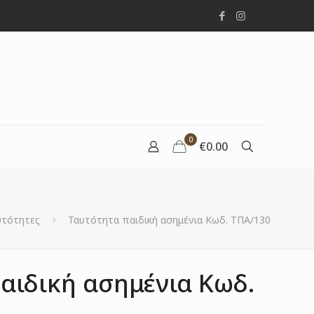
0
€0.00
υτότητες
Ταυτότητα παιδική ασημένια Κωδ. ΤΠΑ/130
αιδική ασημένια Κωδ.