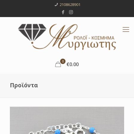
2108628901
0
€0.00
Προϊόντα