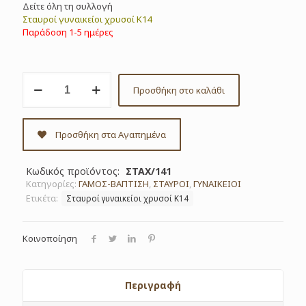
Δείτε όλη τη συλλογή
Σταυροί γυναικείοι χρυσοί Κ14
Παράδοση 1-5 ημέρες
Σταυρός
Προσθήκη στο καλάθι
λευκόχρυσος
Κ14
Κωδ.
ΣΤΑΧ/141
Προσθήκη στα Αγαπημένα
ποσότητα
Κωδικός προϊόντος:
ΣΤΑΧ/141
Κατηγορίες:
ΓΑΜΟΣ-ΒΑΠΤΙΣΗ
,
ΣΤΑΥΡΟΙ
,
ΓΥΝΑΙΚΕΙΟΙ
Ετικέτα:
Σταυροί γυναικείοι χρυσοί Κ14
Κοινοποίηση
Περιγραφή