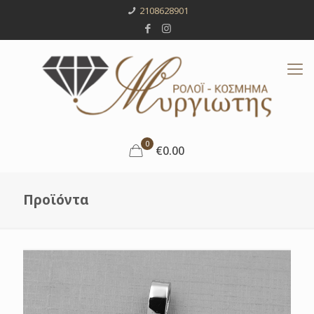
2108628901
0
€0.00
Προϊόντα