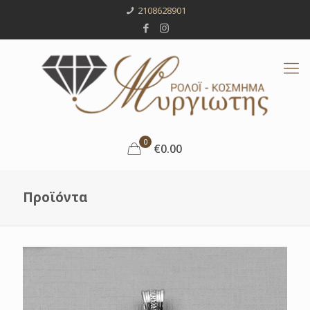
2108628901
0
€0.00
Προϊόντα