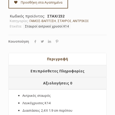
ΣΤΑΧ/232
Προσθήκη στα Αγαπημένα
ποσότητα
Κωδικός προϊόντος:
ΣΤΑΧ/232
Κατηγορίες:
ΓΑΜΟΣ-ΒΑΠΤΙΣΗ
,
ΣΤΑΥΡΟΙ
,
ΑΝΤΡΙΚΟΙ
Ετικέτα:
Σταυροί αντρικοί χρυσοί Κ14
Κοινοποίηση
Περιγραφή
Επιπρόσθετες Πληροφορίες
Αξιολογήσεις
0
Αντρικός σταυρός
Λευκόχρυσος Κ14
Διαστάσεις 2,4 Χ 1.9 cm περίπου