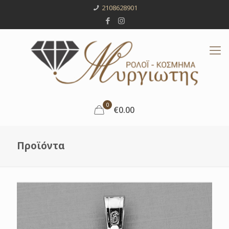
2108628901
0
€0.00
Προϊόντα