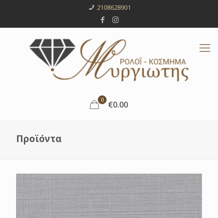
2108628901
0
€0.00
Προϊόντα