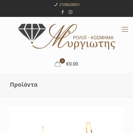
2108628901
0
€0.00
Προϊόντα