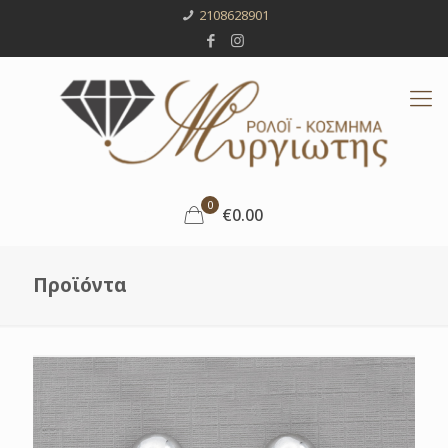
2108628901
0
€0.00
Προϊόντα