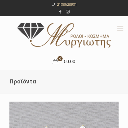
2108628901
0
€0.00
Προϊόντα