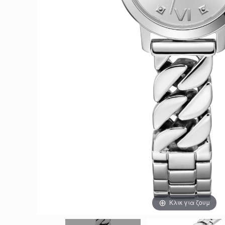
Κλικ για ζουμ