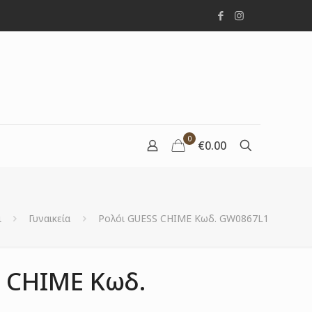
0
€0.00
ι
Γυναικεία
Ρολόι GUESS CHIME Κωδ. GW0867L1
 CHIME Κωδ.