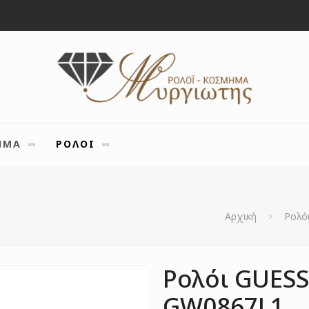
ΗΜΑ
ΡΟΛΟΙ
Αρχική
Ρολό
Ρολόι GUESS
GW0867L1