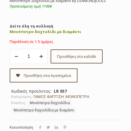
Μονόπετρο Δαχτυλίδι με διαμάντι by DIAMONDJOOLS
Προτεινόμενη τιμή 1190€
Δείτε όλη τη συλλογή
Μονόπετρο δαχτυλίδι με διαμάντι
Παράδοση σε 1-5 ημέρες
Μονόπετρο
Προσθήκη στο καλάθι
Δαχτυλίδι
με
διαμάντι
0.21ct
Προσθήκη στα Αγαπημένα
by
DIAMONDJOOLS
ΚΩΔ.
Κωδικός προϊόντος:
LR 057
LR
Κατηγορίες:
ΓΑΜΟΣ-ΒΑΠΤΙΣΗ
,
ΜΟΝΟΠΕΤΡΑ
057
Ετικέτες:
Μονόπετρα δαχτυλίδια
ποσότητα
Μονόπετρα δαχτυλίδια με διαμάντι
Κοινοποίηση