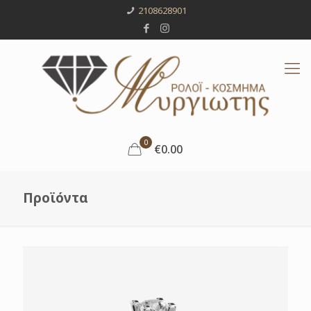
2108628901
0
€0.00
Προϊόντα