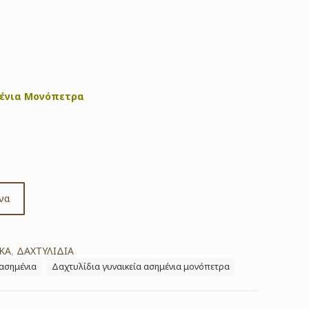
μένια Μονόπετρα
να
ΚΑ
,
ΔΑΧΤΥΛΙΔΙΑ
 ασημένια
Δαχτυλίδια γυναικεία ασημένια μονόπετρα