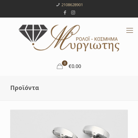
2108628901
0
€0.00
Προϊόντα