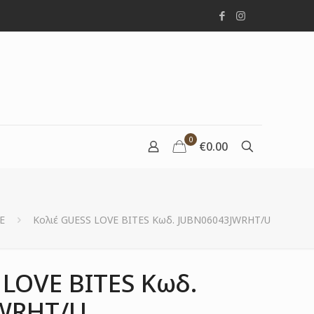
0
€0.00
Ε
Κολιέ GUESS LOVE BITES Κωδ. JUBN06043JWRHT/U
 LOVE BITES Κωδ.
WRHT/U