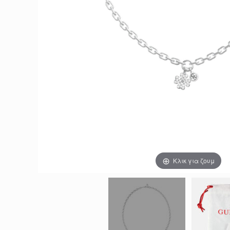
Κλικ για ζουμ