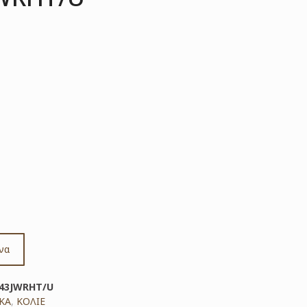
να
43JWRHT/U
ΚΑ
,
ΚΟΛΙΕ