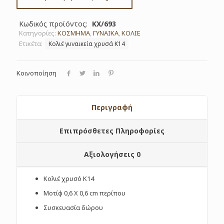
ποσότητα
Κωδικός προϊόντος:
ΚΧ/693
Κατηγορίες:
ΚΟΣΜΗΜΑ
,
ΓΥΝΑΙΚΑ
,
ΚΟΛΙΕ
Ετικέτα:
Κολιέ γυναικεία χρυσά Κ14
Κοινοποίηση
Περιγραφή
Επιπρόσθετες Πληροφορίες
Αξιολογήσεις
0
Κολιέ χρυσό Κ14
Μοτίφ 0,6 Χ 0,6 cm περίπου
Συσκευασία δώρου