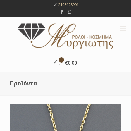
2108628901
0
€0.00
Προϊόντα