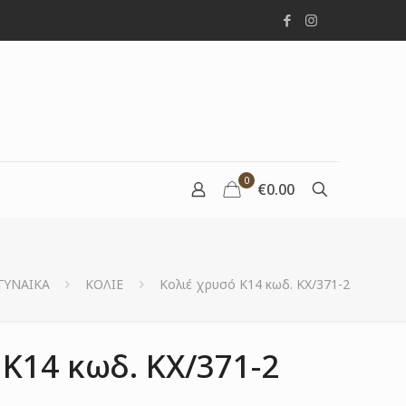
0
€0.00
ΓΥΝΑΙΚΑ
ΚΟΛΙΕ
Κολιέ χρυσό Κ14 κωδ. ΚΧ/371-2
 Κ14 κωδ. ΚΧ/371-2