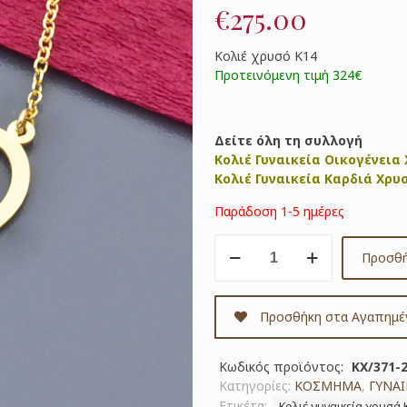
€
275.00
Κολιέ χρυσό Κ14
Προτεινόμενη τιμή 324€
Δείτε όλη τη συλλογή
Κολιέ Γυναικεία Οικογένεια
Κολιέ Γυναικεία Καρδιά Χρυ
Παράδοση 1-5 ημέρες
Κολιέ
Προσθή
χρυσό
Κ14
κωδ.
Προσθήκη στα Αγαπημέ
ΚΧ/371-
2
ποσότητα
Κωδικός προϊόντος:
ΚΧ/371-
Κατηγορίες:
ΚΟΣΜΗΜΑ
,
ΓΥΝΑΙ
Ετικέτα:
Κολιέ γυναικεία χρυσά 