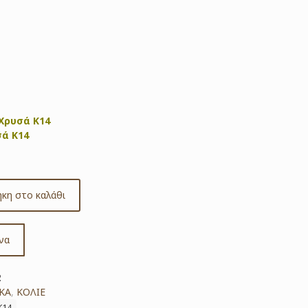
 Χρυσά Κ14
σά Κ14
κη στο καλάθι
να
2
ΚΑ
,
ΚΟΛΙΕ
Κ14