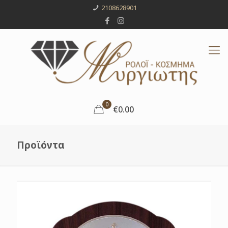
2108628901
0
€0.00
Προϊόντα