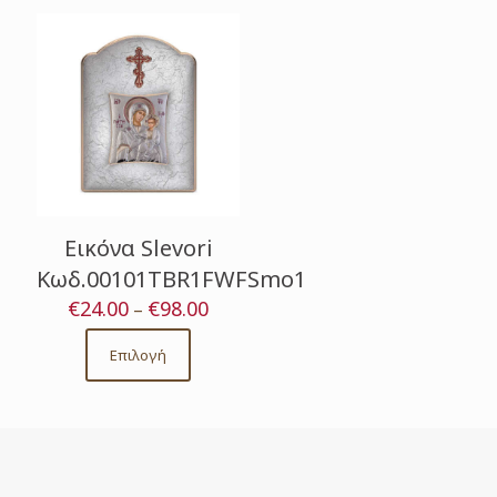
Εικόνα Slevori
Κωδ.00101TBR1FWFSmo1
€
24.00
€
98.00
Price
–
range:
€24.00
Επιλογή
This
through
product
€98.00
has
multiple
variants.
The
options