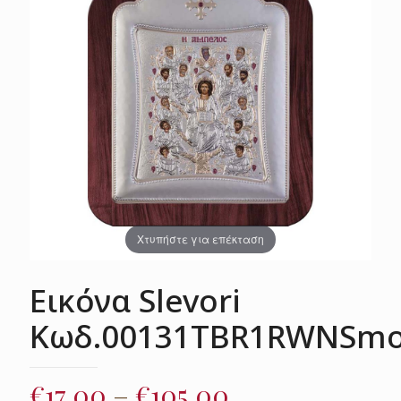
Χτυπήστε για επέκταση
Εικόνα Slevori
Κωδ.00131TBR1RWNSm
Price
€
17.00
–
€
105.00