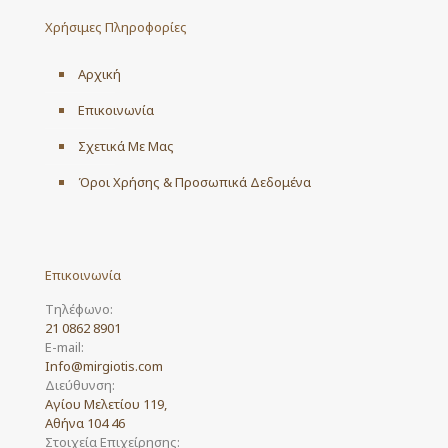
may
Χρήσιμες Πληροφορίες
be
chosen
on
Αρχική
the
product
Επικοινωνία
page
Σχετικά Με Μας
Όροι Χρήσης & Προσωπικά Δεδομένα
Επικοινωνία
Τηλέφωνο:
21 0862 8901
E-mail:
Info@mirgiotis.com
Διεύθυνση:
Αγίου Μελετίου 119,
Αθήνα 104 46
Στοιχεία Επιχείρησης: