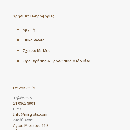
The
options
may
Χρήσιμες Πληροφορίες
be
chosen
on
Αρχική
the
product
Επικοινωνία
page
Σχετικά Με Μας
Όροι Χρήσης & Προσωπικά Δεδομένα
Επικοινωνία
Τηλέφωνο:
21 0862 8901
E-mail:
Info@mirgiotis.com
Διεύθυνση:
Αγίου Μελετίου 119,