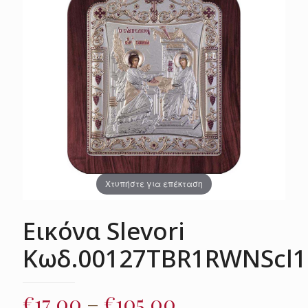
Χτυπήστε για επέκταση
Εικόνα Slevori
Κωδ.00127TBR1RWNScl1
Price
€
17.00
–
€
105.00