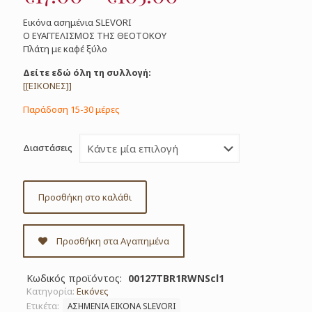
range:
Εικόνα ασημένια SLEVORI
€17.00
Ο ΕΥΑΓΓΕΛΙΣΜΟΣ ΤΗΣ ΘΕΟΤΟΚΟΥ
Πλάτη με καφέ ξύλο
through
€105.00
Δείτε εδώ όλη τη συλλογή:
[[ΕΙΚΟΝΕΣ]]
Παράδοση 15-30 μέρες
Διαστάσεις
Προσθήκη στο καλάθι
Προσθήκη στα Αγαπημένα
Κωδικός προϊόντος:
00127TBR1RWNScl1
Κατηγορία:
Εικόνες
Ετικέτα:
ΑΣΗΜΕΝΙΑ ΕΙΚΟΝΑ SLEVORI