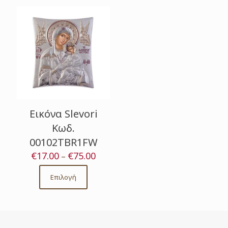
Εικόνα Slevori
Κωδ.
00102TBR1FW
€
17.00
€
75.00
Price
–
range:
€17.00
Επιλογή
This
through
product
€75.00
has
multiple
variants.