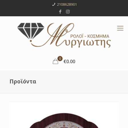
2108628901
0
€0.00
Προϊόντα