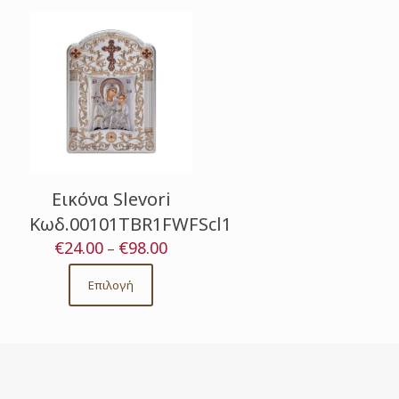
Εικόνα Slevori
Κωδ.00101TBR1FWFScl1
€
24.00
€
98.00
Price
–
range:
€24.00
Επιλογή
This
through
product
€98.00
has
multiple
variants.
The
options