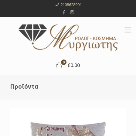
2108628901
0
€0.00
Προϊόντα