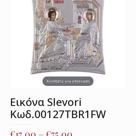
Χτυπήστε για επέκταση
Εικόνα Slevori
Κωδ.00127TBR1FW
Price
€
17.00
–
€
75.00