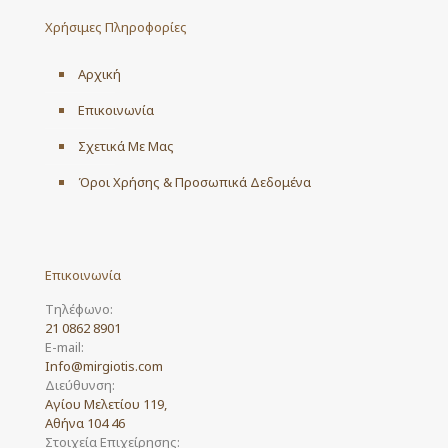
may
Χρήσιμες Πληροφορίες
be
chosen
on
Αρχική
the
product
Επικοινωνία
page
Σχετικά Με Μας
Όροι Χρήσης & Προσωπικά Δεδομένα
Επικοινωνία
Τηλέφωνο:
21 0862 8901
E-mail:
Info@mirgiotis.com
Διεύθυνση:
Αγίου Μελετίου 119,
Αθήνα 104 46
Στοιχεία Επιχείρησης: