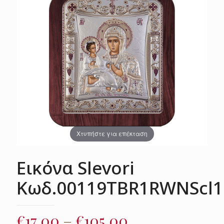
Χτυπήστε για επέκταση
Εικόνα Slevori
Κωδ.00119TBR1RWNScl1
Price
€
17.00
–
€
105.00