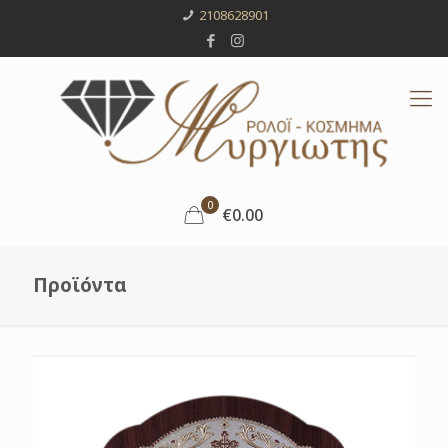
2108628901
0
€0.00
Προϊόντα