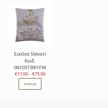
Εικόνα Slevori
Κωδ.
00103TBR1FW
€
17.00
€
75.00
Price
–
range:
€17.00
Επιλογή
This
through
product
€75.00
has
multiple
variants.