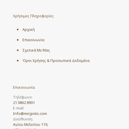
The
options
may
Χρήσιμες Πληροφορίες
be
chosen
on
Αρχική
the
product
Επικοινωνία
page
Σχετικά Με Μας
Όροι Χρήσης & Προσωπικά Δεδομένα
Επικοινωνία
Τηλέφωνο:
21 0862 8901
E-mail:
Info@mirgiotis.com
Διεύθυνση:
Αγίου Μελετίου 119,