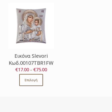
Εικόνα Slevori
Κωδ.00107TBR1FW
€
17.00
€
75.00
Price
–
range:
€17.00
Επιλογή
This
through
product
€75.00
has
multiple
variants.
The
options