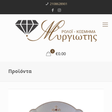
2108628901
0
€0.00
Προϊόντα