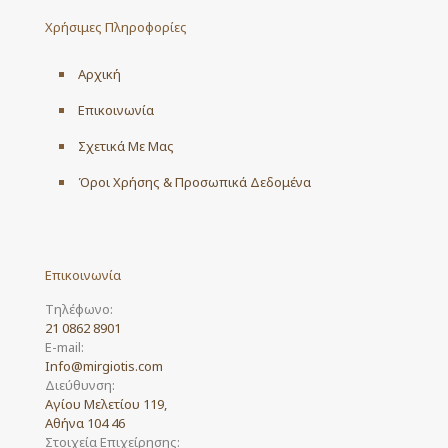
may
Χρήσιμες Πληροφορίες
be
chosen
on
Αρχική
the
product
Επικοινωνία
page
Σχετικά Με Μας
Όροι Χρήσης & Προσωπικά Δεδομένα
Επικοινωνία
Τηλέφωνο:
21 0862 8901
E-mail:
Info@mirgiotis.com
Διεύθυνση:
Αγίου Μελετίου 119,
Αθήνα 104 46
Στοιχεία Επιχείρησης: