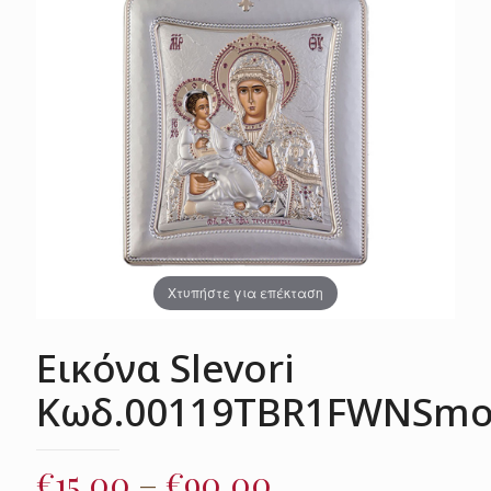
Χτυπήστε για επέκταση
Εικόνα Slevori
Κωδ.00119TBR1FWNSm
Price
€
15.00
–
€
90.00