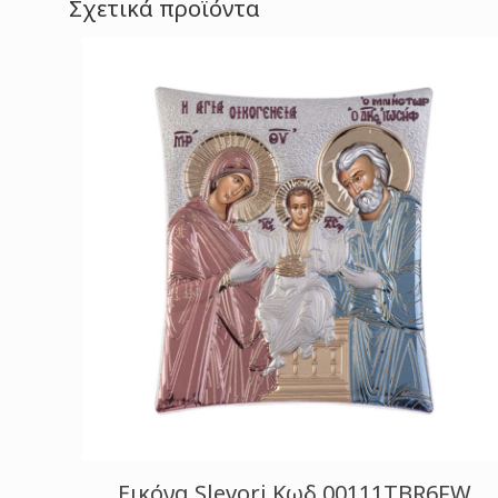
Σχετικά προϊόντα
Εικόνα Slevori Κωδ.00111TBR6FW