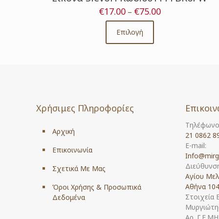
€
17.00
€
75.00
Price
–
range:
€17.00
Επιλογή
This
through
product
€75.00
has
multiple
variants.
The
options
Χρήσιμες Πληροφορίες
Επικοιν
may
be
Τηλέφωνο
chosen
Αρχική
21 0862 8
on
E-mail:
the
Επικοινωνία
Info@mirg
product
Διεύθυνση
Σχετικά Με Μας
page
Αγίου Μελ
Αθήνα 104
Όροι Χρήσης & Προσωπικά
Στοιχεία 
Δεδομένα
Μυργιώτης
Αρ. Γ.Ε.Μ