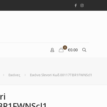
0
€0.00
Εικόνες
Εικόνα Slevori Κωδ.00117TBR1FWNScl1
ri
BR1FWNScl1