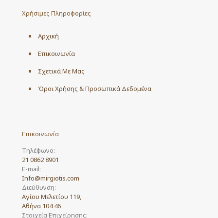
may
Χρήσιμες Πληροφορίες
be
chosen
on
Αρχική
the
product
Επικοινωνία
page
Σχετικά Με Μας
Όροι Χρήσης & Προσωπικά Δεδομένα
Επικοινωνία
Τηλέφωνο:
21 0862 8901
E-mail:
Info@mirgiotis.com
Διεύθυνση:
Αγίου Μελετίου 119,
Αθήνα 104 46
Στοιχεία Επιχείρησης: