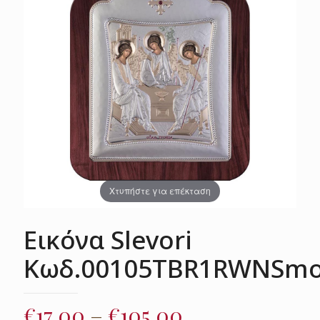
Χτυπήστε για επέκταση
Εικόνα Slevori
Κωδ.00105TBR1RWNSm
Price
€
17.00
–
€
105.00