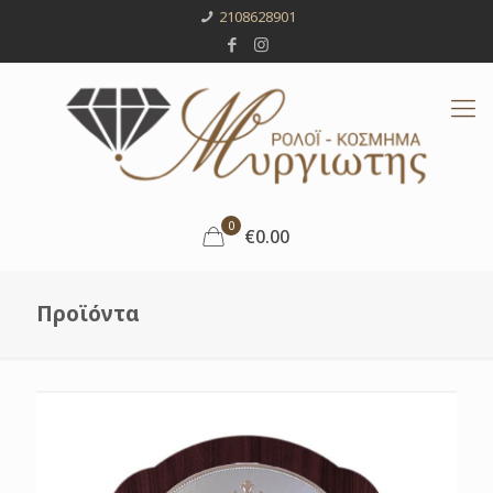
2108628901
0
€0.00
Προϊόντα