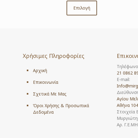
range:
€17.00
Επιλογή
This
through
product
€75.00
has
multiple
variants.
The
options
Χρήσιμες Πληροφορίες
Επικοιν
may
be
Τηλέφωνο
chosen
Αρχική
21 0862 8
on
E-mail:
the
Επικοινωνία
Info@mirg
product
Διεύθυνση
Σχετικά Με Μας
page
Αγίου Μελ
Αθήνα 104
Όροι Χρήσης & Προσωπικά
Στοιχεία 
Δεδομένα
Μυργιώτης
Αρ. Γ.Ε.Μ