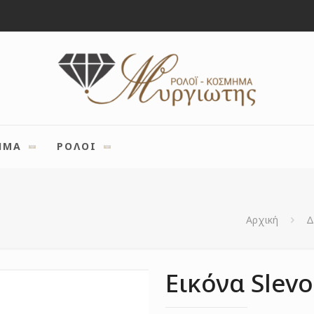
ΗΜΑ
ΡΟΛΟΙ
Αρχική
Δ
Εικόνα Slev