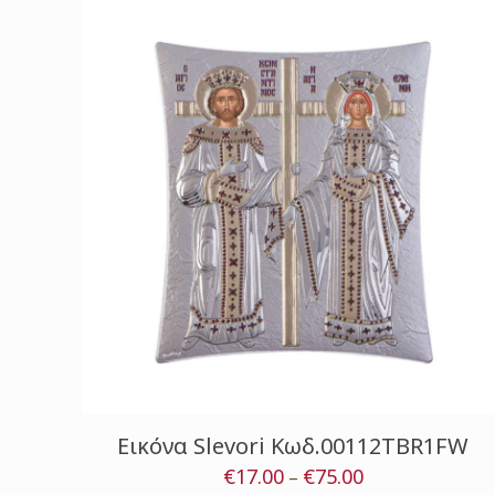
Εικόνα Slevori Κωδ.00112TBR1FW
€
17.00
€
75.00
Price
–