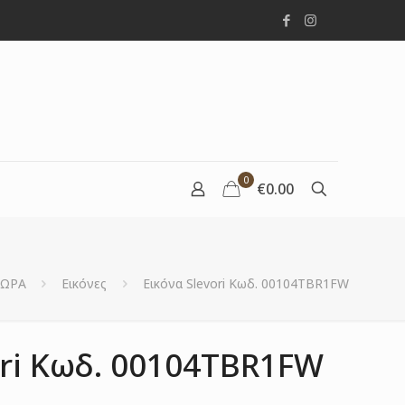
0
€0.00
ΩΡΑ
Εικόνες
Εικόνα Slevori Κωδ. 00104TBR1FW
ori Κωδ. 00104TBR1FW