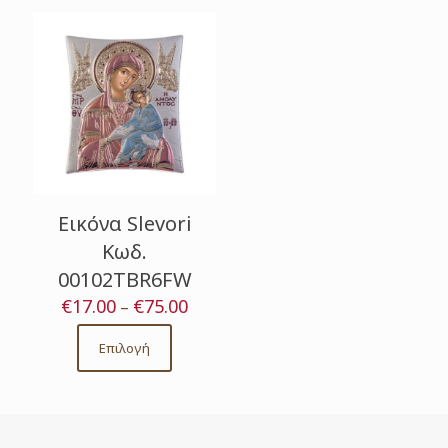
Εικόνα Slevori
Κωδ.
00102TBR6FW
€
17.00
€
75.00
Price
–
range:
€17.00
Επιλογή
This
through
product
€75.00
has
multiple
variants.