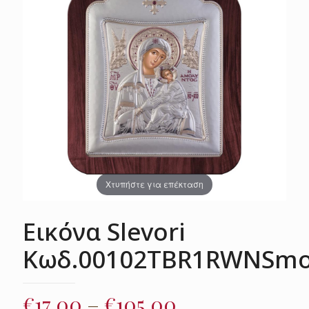
Χτυπήστε για επέκταση
Εικόνα Slevori
Κωδ.00102TBR1RWNSm
Price
€
17.00
–
€
105.00