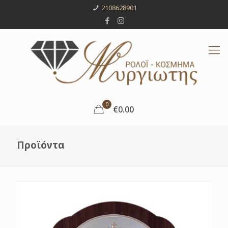
2108628901
0
€0.00
Προϊόντα