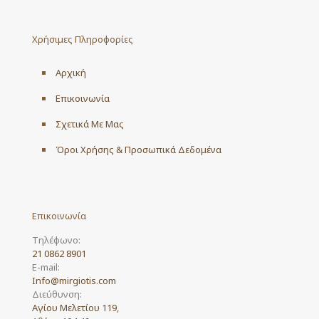
The
options
may
Χρήσιμες Πληροφορίες
be
chosen
on
Αρχική
the
product
Επικοινωνία
page
Σχετικά Με Μας
Όροι Χρήσης & Προσωπικά Δεδομένα
Επικοινωνία
Τηλέφωνο:
21 0862 8901
E-mail:
Info@mirgiotis.com
Διεύθυνση:
Αγίου Μελετίου 119,