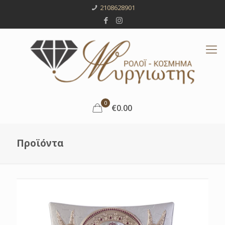
2108628901
0
€0.00
Προϊόντα