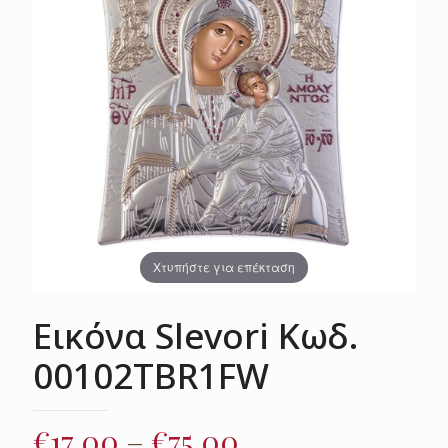
Χτυπήστε για επέκταση
Εικόνα Slevori Κωδ.
00102TBR1FW
Price
€
17.00
–
€
75.00