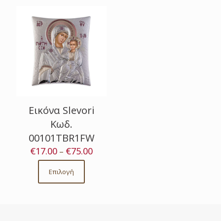
Εικόνα Slevori
Κωδ.
00101TBR1FW
€
17.00
€
75.00
Price
–
range:
€17.00
Επιλογή
This
through
product
€75.00
has
multiple
variants.