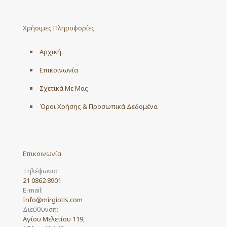
The
options
may
Χρήσιμες Πληροφορίες
be
chosen
on
Αρχική
the
product
Επικοινωνία
page
Σχετικά Με Μας
Όροι Χρήσης & Προσωπικά Δεδομένα
Επικοινωνία
Τηλέφωνο:
21 0862 8901
E-mail:
Info@mirgiotis.com
Διεύθυνση:
Αγίου Μελετίου 119,