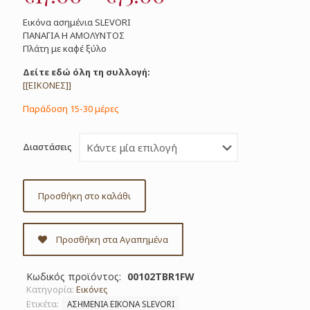
range:
Εικόνα ασημένια SLEVORI
€17.00
ΠΑΝΑΓΙΑ Η ΑΜΟΛΥΝΤΟΣ
Πλάτη με καφέ ξύλο
through
€75.00
Δείτε εδώ όλη τη συλλογή:
[[ΕΙΚΟΝΕΣ]]
Παράδοση 15-30 μέρες
Διαστάσεις
Προσθήκη στο καλάθι
Προσθήκη στα Αγαπημένα
Κωδικός προϊόντος:
00102TBR1FW
Κατηγορία:
Εικόνες
Ετικέτα:
ΑΣΗΜΕΝΙΑ ΕΙΚΟΝΑ SLEVORI