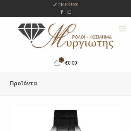
2108628901
0
€0.00
Προϊόντα