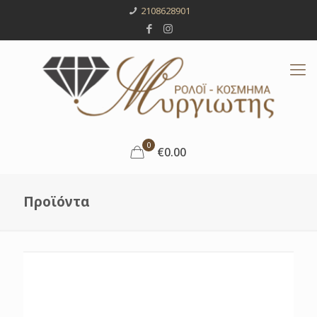
2108628901
0
€0.00
Προϊόντα