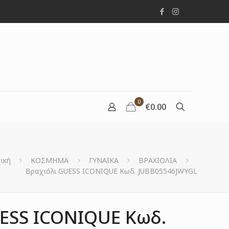
0
€0.00
ική
ΚΟΣΜΗΜΑ
ΓΥΝΑΙΚΑ
ΒΡΑΧΙΟΛΙΑ
Βραχιόλι GUESS ICONIQUE Κωδ. JUBB05546JWYGL
ESS ICONIQUE Κωδ.