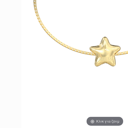
Κλικ για ζουμ